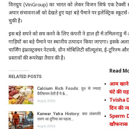
विनग्रुप (VinGroup) का भारत को लेकर विजन सिर्फ एक टैक्सी स
अपार संभावनाओं को देखते हुए यहां बड़े पैमाने पर इलेक्ट्रिक स्कूटर्स
चुकी है।
इस बड़े सपने को सच करने के लिए कंपनी ने हाल ही में तमिलनाडु में अप
गाड़ियों का बड़े पैमाने पर स्थानीय उत्पादन किया जाएगा। इसके अलावा,
चार्जिंग इंफ्रास्ट्रक्चर नेटवर्क, ग्रीन मोबिलिटी सॉल्यूशंस, ई-टूरिज़्म 
प्रस्तावों की रूपरेखा तैयार की है।
Read Mo
RELATED POSTS
आम खाने स
Calcium Rich Foods: दूध से ज्यादा
घंटे की 
कैल्शियम देती हैं ये 6…
Tvisha D
Aug 6, 2026
दिन की न्
Kanwar Yatra History: क्या लंकापति
Sperm D
रावण था दुनिया का पहला…
खौफनाक रा
Aug 6, 2026