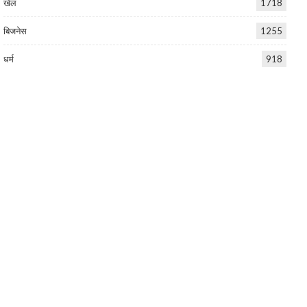
खेल
1718
बिजनेस
1255
धर्म
918