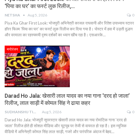
‘पिया का घर’ का फर्स्ट लुक रिलीज,…
NETSHA
Aug 5, 2026
0
Piya Ka Ghar First Look: भोजपुरी अभिनेत्री काजल राघवानी और रितेश उपाध्याय स्टारर
हॉरर फिल्म 'पिया का घर' का फर्स्ट लुक रिलीज कर दिया गया है। पोस्टर में हवा में उड़ती दुल्हन
और वरमाला का रहस्यमयी दृश्य दर्शकों का ध्यान खींच रहा है। एसआरके…
मनोरंजन
Darad Ho Jala: खेसारी लाल यादव का नया गाना ‘दरद हो जाला’
रिलीज, लाल साड़ी में कोमल सिंह ने ढाया कहर
SUDHANSHU TIWARI
Aug 5, 2026
0
Darad Ho Jala: भोजपुरी सुपरस्टार खेसारी लाल यादव का नया रोमांटिक गाना ‘दरद हो
जाला’ रिलीज होते ही सोशल मीडिया और यूट्यूब पर तेजी से वायरल हो रहा है। इस म्यूजिक
वीडियो में अभिनेत्री कोमल सिंह लाल साड़ी, गजरे और पारंपरिक अंदाज में बेहद…