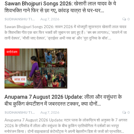
Sawan Bhojpuri Songs 2026: खेसारी लाल यादव के ये
शिवभक्ति गाने फिर से छा गए, कांवड़ यात्रा से घर-घर…
SUDHANSHU TIWARI
Aug 7, 2026
0
Sawan Bhojpuri Songs 2026: सावन 2026 में भोजपुरी सुपरस्टार खेसारी लाल यादव
के शिवभक्ति गीत एक बार फिर भक्तों की जुबान पर छाए हुए हैं। ‘बम बम लागतरs’, ‘सावने में जा
तानी देवघर’, ‘मौसी जाए देवघर’, ‘ड्राईवर अभी नया बा’ और ‘पूरा दुनिया के बॉस’…
मनोरंजन
Anupama 7 August 2026 Update: लीला और वसुंधरा के
बीच कुकिंग कंपटीशन में जबरदस्त टक्कर, क्या दोनों…
SUDHANSHU TIWARI
Aug 7, 2026
0
Anupama 7 August 2026 Update: स्टार प्लस के लोकप्रिय शो अनुपमा के 7 अगस्त
2026 के एपिसोड में लीला और वसुंधरा के बीच कुकिंग प्रतियोगिता ने दर्शकों का भरपूर
मनोरंजन किया। दोनों वाइल्डकार्ड कंटेस्टेंट्स ने अपनी बेहतरीन डिश से जजों को प्रभावित…