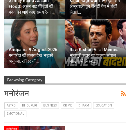
Samay Raina Assam
Kajal Raghwani: निरहुआ और
Flood: असम बाढ़ पीड़ितों की
आम्रपाली दुबे वैनिटी वैन में घंटों
मदद को आगे आए समय रैना,…
बिताते…
Anupama 9 August 2026:
Ravi Kishan Viral Memes:
मनप्रीत की हालत देख भड़की
भोजपुरी स्टार का जलवा सोशल
अनुपमा, रविंदर की…
मीडिया से लेकर…
Browsing Category
मनोरंजन
ASTRO
BHOJPURI
BUSINESS
CRIME
DHARM
EDUCATION
EMOTIONAL
मनोरंजन