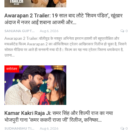
Awarapan 2 Trailer: 19 साल बाद लौटे ‘शिवम पंडित’, खूंखार
अंदाज में नजर आईं शबाना आजमी और…
SANJANA GUPTA
Aug 6, 2026
0
Awarapan 2 Trailer: बॉलीवुड के मशहूर अभिनेता इमरान हाशमी की बहुप्रतीक्षित और
मचअवेटेड फिल्म Awarapan 2 का ऑफिशियल ट्रेलर आखिरकार रिलीज हो चुका है, जिसने
सोशल मीडिया पर आते ही सनसनी मचा दी है। फिल्म का यह नया ट्रेलर जितना धमाकेदार है,
उतना…
मनोरंजन
Kamar Kakri Raja Ji: समर सिंह और शिल्पी राज का नया
भोजपुरी गाना ‘कमर ककरी राजा जी’ रिलीज, कनिष्का…
SUDHANSHU TIWARI
Aug 6, 2026
0