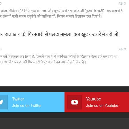
25
0
क जोड़ा, लेकिन लौटे सिर्फ एक की लाश और दूसरी बनी हत्याकांड की 'मुख्य खिलाड़ी'—यह कहानी है
त और उसकी पत्नी सोनम रघुवंशी की साजिश की, जिसने सबको हिलाकर रख दिया है।
त खान की गिरफ्तारी से पलटा मामला: अब खुद कटघरे में वही जो
25
0
ो गिरफ्तार कर लिया है, जिसने हाल ही में शार्मिष्ठा पनोली के खिलाफ केस दर्ज करवाया था।
 थे और अब उनकी गिरफ्तारी ने पूरे मामले को नया मोड़ दे दिया है।
Twitter
Youtube
Join us on Twitter
Join us on Youtube