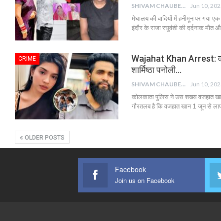
SHIVAM CHAUBEY
Jun 10, 20
मेघालय की वादियों में हनीमून पर गया ए
इंदौर के राजा रघुवंशी की दर्दनाक मौ
Wajahat Khan Arrest: वजहा
CRIME
शार्मिष्ठा पनोली…
SHIVAM CHAUBEY
Jun 10, 20
कोलकाता पुलिस ने उस शख्स वजहात खान क
गौरतलब है कि वजहात खान 1 जून से लापता
OLDER POSTS
Facebook
Join us on Facebook