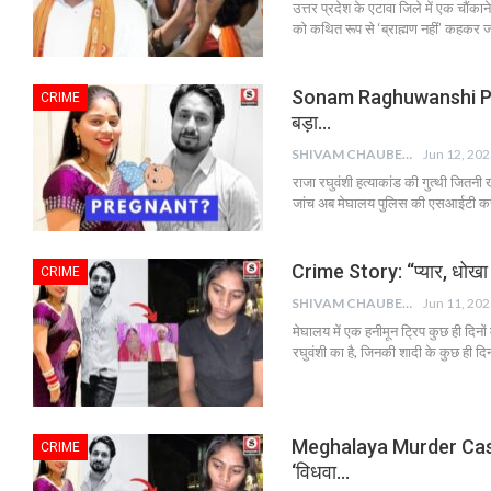
उत्तर प्रदेश के एटावा जिले में एक चौं
को कथित रूप से ‘ब्राह्मण नहीं’ कहकर
Sonam Raghuwanshi Pregnanc
CRIME
बड़ा…
SHIVAM CHAUBEY
Jun 12, 20
राजा रघुवंशी हत्याकांड की गुत्थी जितनी 
जांच अब मेघालय पुलिस की एसआईटी कर रही
Crime Story: “प्यार, धोखा औ
CRIME
SHIVAM CHAUBEY
Jun 11, 20
मेघालय में एक हनीमून ट्रिप कुछ ही दिन
रघुवंशी का है, जिनकी शादी के कुछ ही द
Meghalaya Murder Case: “प
CRIME
‘विधवा…