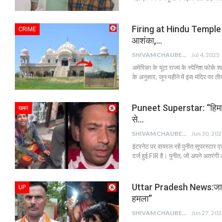
Firing at Hindu Temple in U
CRIME
आशंका,…
SHIVAM CHAUBEY
Jul 4, 2025
अमेरिका के यूटा राज्य के स्पेनिश फोर्क श
के अनुसार, जून महीने में इस मंदिर पर 
Puneet Superstar: “हिमाचल 
खबर
से…
SHIVAM CHAUBEY
Jun 30, 20
इंटरनेट पर वायरल रहें पुनीत सुपरस्टार 
दर्ज हुई FIR है। पुनीत, जो अपने अतरंग
Uttar Pradesh News:जात-प
UP
हमला”
SHIVAM CHAUBEY
Jun 27, 20