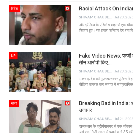
Racial Attack On Indian: च
विदेश
SHIVAM CHAUBEY
Jul 23, 202
ऑस्ट्रेलिया के एडिलेड शहर से एक चौंका
शिकार हुए। यह हमला शनिवार देर रात किण
Fake Video News: फर्जी वी
UP
तीन आरोपी किए…
SHIVAM CHAUBEY
Jul 23, 202
उत्तर प्रदेश की मुज़फ़्फरनगर पुलिस ने 
वीडियो वायरल कर समाज में सांप्रदायि
Breaking Bad in India: श्री
खबर
उजागर
SHIVAM CHAUBEY
Jul 21, 202
राजस्थान के श्रीगंगानगर से एक चौंकाने
यहां एक निजी स्कूल में पढ़ाने वाले 35 व