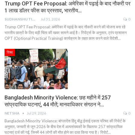
Trump OPT Fee Proposal: अमेरिका में पढ़ाई के बाद नौकरी पर
1 लाख डॉलर फीस का प्रस्ताव, भारतीय…
SUDHANSHU TIWARI
Jul 31, 2026
0
Trump OPT Fee Proposal: अमेरिका में पढ़ाई के बाद नौकरी करने की योजना बना रहे
भारतीय छात्रों के लिए बड़ी चिंता की खबर सामने आई है। रिपोर्ट्स के अनुसार, ट्रंप प्रशासन
OPT (Optional Practical Training) कार्यक्रम के तहत काम करने वाले विदेशी…
विश्व
Bangladesh Minority Violence: छह महीने में 257
सांप्रदायिक घटनाएं, 44 मौतें; मानवाधिकार संगठन ने…
NETSHA
Jul 29, 2026
0
Bangladesh Minority Violence: बांग्लादेश हिंदू बौद्ध ईसाई एकता परिषद की रिपोर्ट के
अनुसार, जनवरी से जून 2026 के बीच देश में अल्पसंख्यकों के खिलाफ 257 सांप्रदायिक
घटनाएं दर्ज की गईं, जिनमें 44 लोगों की मौत होने का दावा किया गया है। रिपोर्ट…