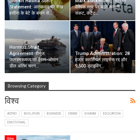
Sheikh Hasina Son
Mark Zuckerberg: मेटा पर
Statement: आतंकवाद पर शेख
वैश्विक स्तर पर बढ़ते कानूनी
हसीना के बेटे के बयान से…
संकट, कंटेंट…
Hormuz Strait
Agreement: होर्मुज
Trump Administration: 28
जलडमरूमध्य पर ईरान-ओमान
हजार कमर्शियल लाइसेंस रद्द और
डील अंतिम चरण…
9,500 ड्राइविंग…
Browsing Category
विश्व
ASTRO
BHOJPURI
BUSINESS
CRIME
DHARM
EDUCATION
EMOTIONAL
विदेश