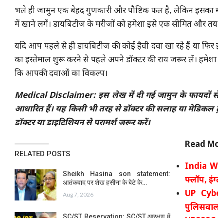
भले ही जामुन एक बेहद गुणकारी और पौष्टिक फल है, लेकिन इसका म
में खाने लगें। डायबिटीज के मरीजों को हमेशा इसे एक सीमित और तय 
यदि आप पहले से ही डायबिटीज की कोई हैवी दवा खा रहे हैं या फिर इं
का इस्तेमाल शुरू करने से पहले अपने डॉक्टर की राय जरूर लें। हम
कि आपकी दवाओं का विकल्प।
Medical Disclaimer: इस लेख में दी गई जामुन के फायदों से जु
आधारित हैं। यह किसी भी तरह से डॉक्टर की सलाह या मेडिकल ट्री
डॉक्टर या डाइटिशियन से परामर्श जरूर करें।
Read Mo
RELATED POSTS
India Wo
Sheikh Hasina son statement:
फ्लॉप, इंग
आतंकवाद पर शेख हसीना के बेटे के…
UP Cybe
Aug 7, 2026
पुलिसवालो
SC/ST Reservation: SC/ST आरक्षण में