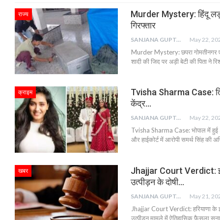
Murder Mystery: हिंदू लड़क
राज्य
गिरफ्तार
SANJANA GUPTA
May 22, 20
Murder Mystery: छपरा गोमतीनगर एक्स
शादी की जिद पर अड़ी बेटी की पिता ने र
Tvisha Sharma Case: त्विषा
क्राइम
केंद्र…
SANJANA GUPTA
May 22, 20
Tvisha Sharma Case: भोपाल में हुई 31
और हाईकोर्ट में आरोपी समर्थ सिंह की अ
Jhajjar Court Verdict: झज
खबर
उत्पीड़न के दोषी…
SANJANA GUPTA
May 21, 20
Jhajjar Court Verdict: हरियाणा के झ
उत्पीड़न मामले में ऐतिहासिक फैसला स