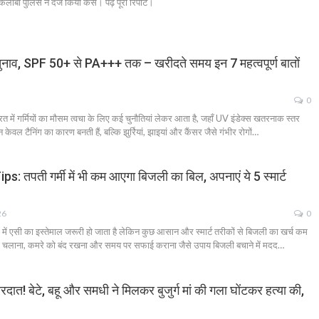
ंबा पुलिस ने दर्ज किया केस। पढ़ें पूरी रिपोर्ट।
ही चुनाव, SPF 50+ से PA+++ तक – खरीदते समय इन 7 महत्वपूर्ण बातों
0
 गर्मियों का मौसम त्वचा के लिए कई चुनौतियां लेकर आता है, जहाँ UV इंडेक्स खतरनाक स्तर
केवल टैनिंग का कारण बनती हैं, बल्कि झुर्रियां, झाइयां और कैंसर जैसे गंभीर रोगों…
 तपती गर्मी में भी कम आएगा बिजली का बिल, अपनाएं ये 5 स्मार्ट
26
0
में एसी का इस्तेमाल जरूरी हो जाता है लेकिन कुछ आसान और स्मार्ट तरीकों से बिजली का खर्च कम
 चलाना, कमरे को बंद रखना और समय पर सफाई कराना जैसे उपाय बिजली बचाने में मदद…
ारदात! बेटे, बहू और समधी ने मिलकर बुजुर्ग मां की गला घोंटकर हत्या की,