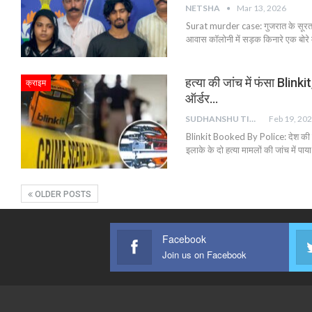
NETSHA
Mar 13, 2026
Surat murder case: गुजरात के सूरत श
आवास कॉलोनी में सड़क किनारे एक बोरे 
हत्या की जांच में फंसा Blink
क्राइम
ऑर्डर…
SUDHANSHU TIWARI
Feb 19, 20
Blinkit Booked By Police: देश की प्रम
इलाके के दो हत्या मामलों की जांच में प
OLDER POSTS
Facebook
Join us on Facebook