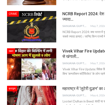
NCRB Report 2024: देश के यु
CRIME
ज्यादा…
SANJANA GUPTA
May 7, 202
NCRB Report 2024: क्या भारत में युवाओ
सबसे ज्यादा हत्याएं। जानिए किन राज्यों मे
Vivek Vihar Fire Update: 9
खबर
से खंगाली…
SANJANA GUPTA
May 7, 202
Vivek Vihar Fire Update: विवेक विहार
बिना 'कम्प्लीशन सर्टिफिकेट' के लोग रहने 
महाराष्ट्र में ‘लुटेरी दुल्हन
क्राइम
SANJANA GUPTA
May 6, 202
Looteri Dulhan in Beed: शादी या साजिश