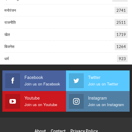
मनोरंजन
2741
राजनीति
2511
खेल
1719
बिजनेस
1264
धर्म
923
Facebook
Twitter
Join us on Facebook
Join us on Twitter
Youtube
Instagram
Join us on Youtube
Join us on Instagram
About
Contact
Privacy Policy