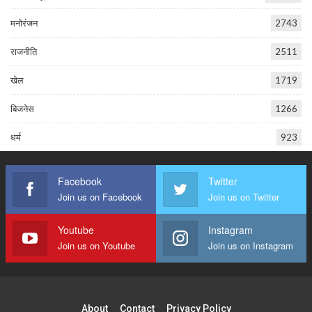
मनोरंजन
2743
राजनीति
2511
खेल
1719
बिजनेस
1266
धर्म
923
Facebook
Twitter
Join us on Facebook
Join us on Twitter
Youtube
Instagram
Join us on Youtube
Join us on Instagram
About
Contact
Privacy Policy