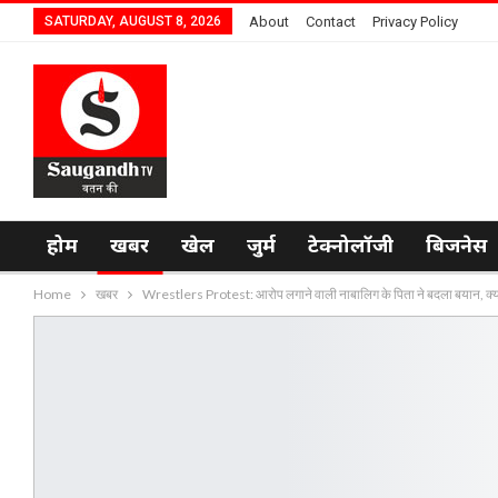
SATURDAY, AUGUST 8, 2026
About
Contact
Privacy Policy
होम
खबर
खेल
जुर्म
टेक्नोलॉजी
बिजनेस
Home
खबर
Wrestlers Protest: आरोप लगाने वाली नाबालिग के पिता ने बदला बयान, क्यो