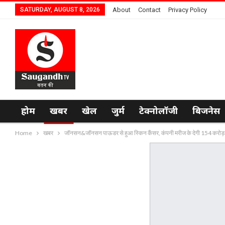
SATURDAY, AUGUST 8, 2026
About
Contact
Privacy Policy
होम
खबर
खेल
जुर्म
टेक्नोलॉजी
बिजनेस
Home
खबर
जॉनसन&जॉनसन पाऊडर से हुआ स्किन कैंसर, कंपनी मरीज के देगी 154 करोड़ 