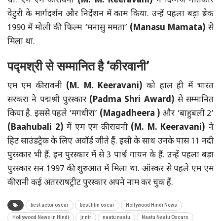
थी. एम एम कीरावनी
(M. M. Keeravani)
ने दिग्गज गीतकार
वेटुरी के मार्गदर्शन और निर्देशन में काम किया. उन्हें पहला बड़ा ब्रेक
1990 में मोली की फिल्म ‘मनासु ममता’
(Manasu Mamata)
से
मिला था.
पद्मश्री से सम्मानित है
‘कीरवानी
’
एम एम कीरावनी
(M. M. Keeravani)
को हाल ही में भारत
सरकरा ने पद्मश्री पुरस्कार
(Padma Shri Award)
से सम्मानित
किया है. इससे पहले ‘मगधीरा’
(Magadheera )
और ‘बाहुबली 2’
(Baahubali 2)
में एम एम कीरावनी
(M. M. Keeravani)
ने
हिट साउंडट्रैक के लिए अवॉर्ड जीते हैं. इसी के साथ उनके पास 11 नंदी
पुरस्कार भी हैं. इन पुरस्कार में से 3 पार्श्व गायन के हैं. उन्हें पहला बड़ा
पुरस्कार सन 1997 की शुरुआत में मिला था. ऑस्कर से पहले एम एम
कीरानी कई अंतरराषट्रीट पुरस्कार अपने नाम कर चुक हैं.
best actor oscar
best film oscar
Hollywood Hindi News
Hollywood News in Hindi
jr ntr
naatu naatu
Naatu Naatu Oscars