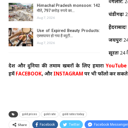
बैं
गलोर
:
24
Himachal Pradesh monsoon: 142
मौतें, 797 करोड़ रुपये का…
चंडीगढ़ः
24
Aug 7, 2026
हैदराबादः
Use of Expired Beauty Products:
एक्सपायर हो गया है ब्यूटी…
जयपुरः
24 
Aug 7, 2026
सूरतः
24 कै
देश और दुनिया की तमाम खबरों के लिए हमारा
YouTube
हमें
FACEBOOK
, और
INSTAGRAM
पर भी फॉलो कर सकते ह
gold prices
gold rate
gold rates today
Share
Facebook
Twitter
Facebook Messenger