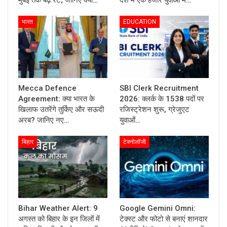
मुंबई तक बढ़े रेट; जानिए क्या…
देश में एक हजार युवाओं में…
भारत
EDUCATION
Mecca Defence
SBI Clerk Recruitment
Agreement: क्या भारत के
2026: क्लर्क के 1538 पदों पर
खिलाफ उतरेंगे तुर्किए और सऊदी
रजिस्ट्रेशन शुरू, ग्रेजुएट
अरब? जानिए नए…
युवाओं…
बिहार
टेक्नोलॉजी
Bihar Weather Alert: 9
Google Gemini Omni:
अगस्त को बिहार के इन जिलों में
टेक्स्ट और फोटो से बनाएं शानदार