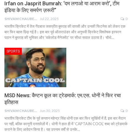
Irfan on Jasprit Bumrah: ‘दम लगाओ या आराम करो’, टीम
इंडिया के लिए समर्पण ज़रूरी”
SHIVAM CHAUBEY
Jul 22, 2025
0
भारतीय क्रिकेट में तेज गेंदबाज जसप्रीत बुमराह की वापसी और उनकी फिटनेस को लेकर एक
बार फिर बहस छिड़ गई है। इस बार पूर्व ऑलराउंडर और अनुभवी क्रिकेट विश्लेषक इरफान
पठान ने बुमराह की भूमिका और ‘वर्कलोड मैनेजमेंट’ पर सीधा सवाल उठाया है। चौथे…
SPORTS
MSD News: कैप्टन कूल का ट्रेडमार्क: एम.एस. धोनी ने फिर रचा
इतिहास
SHIVAM CHAUBEY
Jun 30, 2025
0
भारतीय क्रिकेट टीम के पूर्व कप्तान महेन्द्र सिंह धोनी एक बार फिर सुर्खियों में हैं, इस बार मैदान
पर नहीं, बल्कि कानूनी दस्तावेज़ों में। धोनी ने हाल ही में ‘CAPTAIN COOL’ शब्द को ट्रेडमार्क
कराने के लिए आवेदन किया है। यह उपनाम वर्षों से उनके…