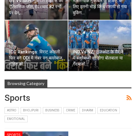
GT Vs SRH: गुजरात टाइटंस की
भारत-पाक मुकाबले के टिकट के
ऐतिहासिक जीत, हैदराबाद 82 रनों
लिए इतनी भीड़ कि धराशायी हो गया
पर ढेर,…
बुकिंग…
ICC Rankings: विराट कोहली
IND Vs NZ: राजकोट के मैदान
फिर बने ODI में नंबर वन बल्लेबाज,
में बल्लेबाजों का होगा बोलबाला या
रोहित को…
गेंदबाजों…
Browsing Category
Sports
ASTRO
BHOJPURI
BUSINESS
CRIME
DHARM
EDUCATION
EMOTIONAL
SPORTS