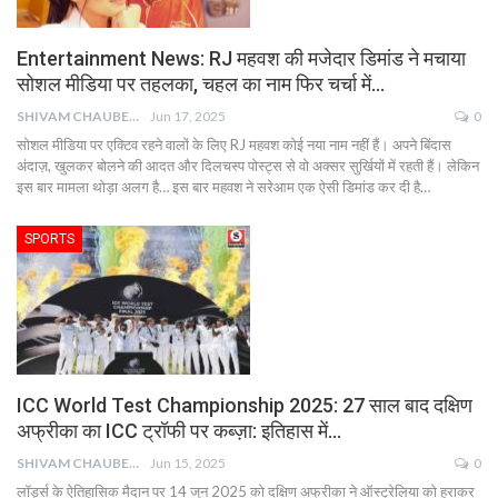
Entertainment News: RJ महवश की मजेदार डिमांड ने मचाया
सोशल मीडिया पर तहलका, चहल का नाम फिर चर्चा में…
SHIVAM CHAUBEY
Jun 17, 2025
0
सोशल मीडिया पर एक्टिव रहने वालों के लिए RJ महवश कोई नया नाम नहीं हैं। अपने बिंदास
अंदाज़, खुलकर बोलने की आदत और दिलचस्प पोस्ट्स से वो अक्सर सुर्खियों में रहती हैं। लेकिन
इस बार मामला थोड़ा अलग है… इस बार महवश ने सरेआम एक ऐसी डिमांड कर दी है…
SPORTS
ICC World Test Championship 2025: 27 साल बाद दक्षिण
अफ्रीका का ICC ट्रॉफी पर कब्ज़ा: इतिहास में…
SHIVAM CHAUBEY
Jun 15, 2025
0
लॉर्ड्स के ऐतिहासिक मैदान पर 14 जून 2025 को दक्षिण अफ्रीका ने ऑस्ट्रेलिया को हराकर