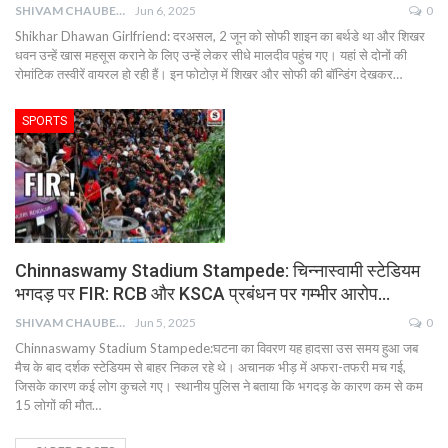
SHIVAM CHAUBEY
Jun 6, 2025
0
Shikhar Dhawan Girlfriend: दरअसल, 2 जून को सोफी शाइन का बर्थडे था और शिखर
धवन उन्हें खास महसूस कराने के लिए उन्हें लेकर सीधे मालदीव पहुंच गए। यहां से दोनों की
रोमांटिक तस्वीरें वायरल हो रही हैं। इन फोटोज़ में शिखर और सोफी की बॉन्डिंग देखकर…
SPORTS
Chinnaswamy Stadium Stampede: चिन्नास्वामी स्टेडियम
भगदड़ पर FIR: RCB और KSCA प्रबंधन पर गम्भीर आरोप…
SHIVAM CHAUBEY
Jun 5, 2025
0
Chinnaswamy Stadium Stampede:घटना का विवरण यह हादसा उस समय हुआ जब
मैच के बाद दर्शक स्टेडियम से बाहर निकल रहे थे। अचानक भीड़ में अफरा-तफरी मच गई,
जिसके कारण कई लोग कुचले गए। स्थानीय पुलिस ने बताया कि भगदड़ के कारण कम से कम
15 लोगों की मौत…