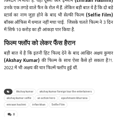
किरदार निभाया है. वहीं दूसरी ओर इमरान
(Emraan Hashmi)
उनके एक तगड़े वाले फैंन के रोल में हैं. लेकिन बड़ी बात ये है कि दो बड़े
स्टार्स का नाम जुड़ा होने के बाद भी सेल्फी फिल्म
(Selfie Film)
बॉक्स ऑफिस में धमाल नहीं मचा पाई. जिसके चलते फिल्म ने 3 दिन
में सिर्फ 10 करोड़ का ही आंकड़ा पार किया है.
फिल्म फ्लॉप को लेकर फैंस हैरान
बड़ी बात ये है कि इतनी हिट फिल्द देने के बाद आखिर अक्षय कुमार
(Akshay Kumar)
की फिल्म के साथ ऐसा कैसे हो सकता है?!.
2022 में भी अक्षय की चार फिल्में फ्लॉप हुई थीं.
Akshay kumar
akshay kumar foreign tour the entertainers
akshay kumar selfie
an action hero
ayushmann khurrana
emraan hashmi
irrfan khan
Selfie Film
0