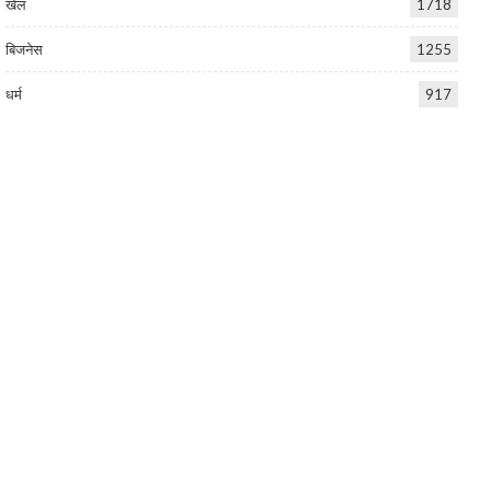
खेल
1718
बिजनेस
1255
धर्म
917