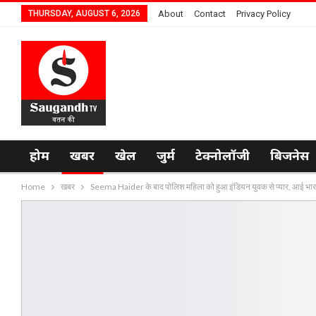
THURSDAY, AUGUST 6, 2026
About
Contact
Privacy Policy
होम
खबर
खेल
जुर्म
टेक्नोलॉजी
बिजनेस
Home
खबर
Seema Haider के बाद पोलिश महिला को हुआ इंडियन युवक से प्यार, आई भा