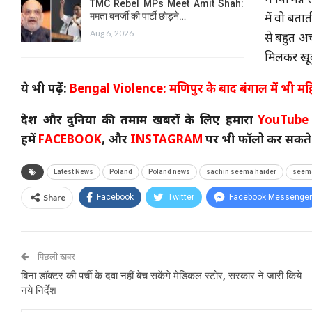
में विभिन्
TMC Rebel MPs Meet Amit Shah:
ममता बनर्जी की पार्टी छोड़ने…
में वो बतात
Aug 6, 2026
से बहुत अच
मिलकर खूब 
ये भी पढ़ें:
Bengal Violence: मणिपुर के बाद बंगाल में भी महिला
देश और दुनिया की तमाम खबरों के लिए हमारा
YouTube
हमें
FACEBOOK
, और
INSTAGRAM
पर भी फॉलो कर सकते ह
Latest News
Poland
Poland news
sachin seema haider
seema
Share
Facebook
Twitter
Facebook Messenger
पिछली खबर
बिना डॉक्टर की पर्ची के दवा नहीं बेच सकेंगे मेडिकल स्टोर, सरकार ने जारी किये
नये निर्देश