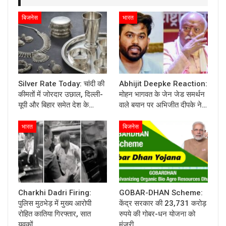
बिजनेस
भारत
Silver Rate Today: चांदी की
Abhijit Deepke Reaction:
कीमतों में जोरदार उछाल, दिल्ली-
मोहन भागवत के जेन जेड समर्थन
यूपी और बिहार समेत देश के…
वाले बयान पर अभिजीत दीपके ने…
भारत
बिजनेस
Charkhi Dadri Firing:
GOBAR-DHAN Scheme:
पुलिस मुठभेड़ में मुख्य आरोपी
केंद्र सरकार की 23,731 करोड़
रोहित कातिया गिरफ्तार, सात
रुपये की गोबर-धन योजना को
युवकों…
मंजूरी,…