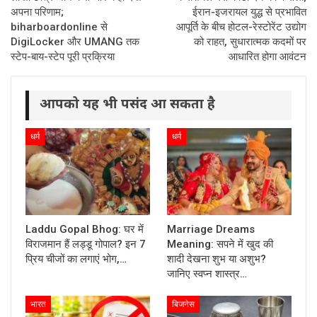
अपना परिणाम;
ईरान-इजरायल युद्ध से प्रभावित
biharboardonline से
आपूर्ति के बीच होटल-रेस्टोरेंट उद्योग
DigiLocker और UMANG तक
को राहत, सुधारात्मक कदमों पर
स्टेप-बाय-स्टेप पूरी प्रक्रिया
आधारित होगा आवंटन
आपको यह भी पसंद आ सकता है
धर्म
धर्म
Laddu Gopal Bhog: घर में
Marriage Dreams
विराजमान हैं लड्डू गोपाल? इन 7
Meaning: सपने में खुद की
प्रिय चीजों का लगाएं भोग,…
शादी देखना शुभ या अशुभ?
जानिए स्वप्न शास्त्र…
भारत
बिजनेस