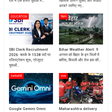
देश में एक हजार युवाओं में…
खिलाफ उतरेंगे तुर्किए और सऊदी
अरब? जानिए नए…
EDUCATION
बिहार
SBI Clerk Recruitment
Bihar Weather Alert: 9
2026: क्लर्क के 1538 पदों पर
अगस्त को बिहार के इन जिलों में
रजिस्ट्रेशन शुरू, ग्रेजुएट
बारिश, बिजली और तेज हवा की…
युवाओं…
टेक्नोलॉजी
राज्य
Google Gemini Omni:
Maharashtra delivery