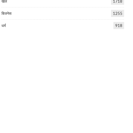
खेल
1718
बिजनेस
1255
धर्म
918