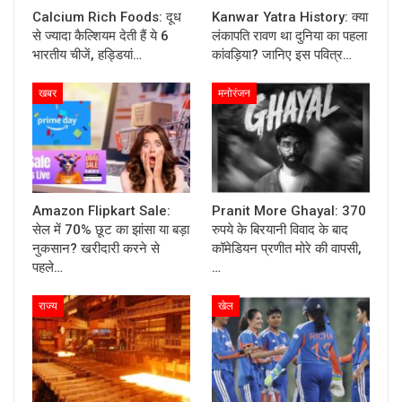
Calcium Rich Foods: दूध
Kanwar Yatra History: क्या
से ज्यादा कैल्शियम देती हैं ये 6
लंकापति रावण था दुनिया का पहला
भारतीय चीजें, हड्डियां…
कांवड़िया? जानिए इस पवित्र…
खबर
मनोरंजन
Amazon Flipkart Sale:
Pranit More Ghayal: 370
सेल में 70% छूट का झांसा या बड़ा
रुपये के बिरयानी विवाद के बाद
नुकसान? खरीदारी करने से
कॉमेडियन प्रणीत मोरे की वापसी,
पहले…
…
राज्य
खेल