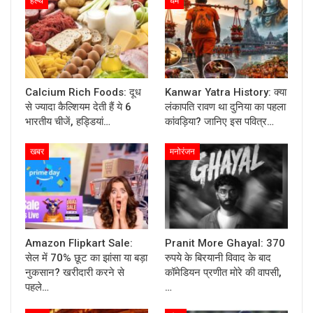
हेल्थ
धर्म
Calcium Rich Foods: दूध
Kanwar Yatra History: क्या
से ज्यादा कैल्शियम देती हैं ये 6
लंकापति रावण था दुनिया का पहला
भारतीय चीजें, हड्डियां…
कांवड़िया? जानिए इस पवित्र…
खबर
मनोरंजन
Amazon Flipkart Sale:
Pranit More Ghayal: 370
सेल में 70% छूट का झांसा या बड़ा
रुपये के बिरयानी विवाद के बाद
नुकसान? खरीदारी करने से
कॉमेडियन प्रणीत मोरे की वापसी,
पहले…
…