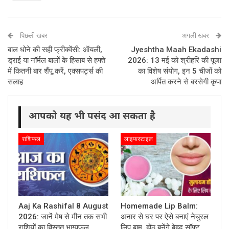
पिछली खबर
अगली खबर
बाल धोने की सही फ्रीक्वेंसी: ऑयली,
Jyeshtha Maah Ekadashi
ड्राई या नॉर्मल बालों के हिसाब से हफ्ते
2026: 13 मई को श्रीहरि की पूजा
में कितनी बार शैंपू करें, एक्सपर्ट्स की
का विशेष संयोग, इन 5 चीजों को
सलाह
अर्पित करने से बरसेगी कृपा
आपको यह भी पसंद आ सकता है
राशिफल
लाइफस्टाइल
Aaj Ka Rashifal 8 August
Homemade Lip Balm:
2026: जानें मेष से मीन तक सभी
अनार से घर पर ऐसे बनाएं नेचुरल
राशियों का विस्तृत भाग्यफल,…
लिप बाम, होंठ बनेंगे बेहद सॉफ्ट