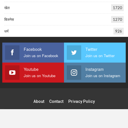
खेल
1720
बिजनेस
1270
धर्म
926
Facebook
Twitter
Join us on Facebook
Join us on Twitter
Youtube
Instagram
Join us on Youtube
Join us on Instagram
About
Contact
Privacy Policy
© 2026 - Tilak Raj Publications Pvt. Ltd. All Rights Reserved.