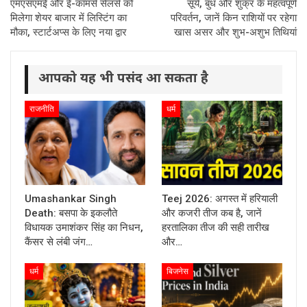
एमएसएमई और ई-कॉमर्स सेलर्स को
सूर्य, बुध और शुक्र के महत्वपूर्ण
मिलेगा शेयर बाजार में लिस्टिंग का
परिवर्तन, जानें किन राशियों पर रहेगा
मौका, स्टार्टअप्स के लिए नया द्वार
खास असर और शुभ-अशुभ तिथियां
आपको यह भी पसंद आ सकता है
राजनीति
धर्म
Umashankar Singh
Teej 2026: अगस्त में हरियाली
Death: बसपा के इकलौते
और कजरी तीज कब है, जानें
विधायक उमाशंकर सिंह का निधन,
हरतालिका तीज की सही तारीख
कैंसर से लंबी जंग…
और…
धर्म
बिजनेस