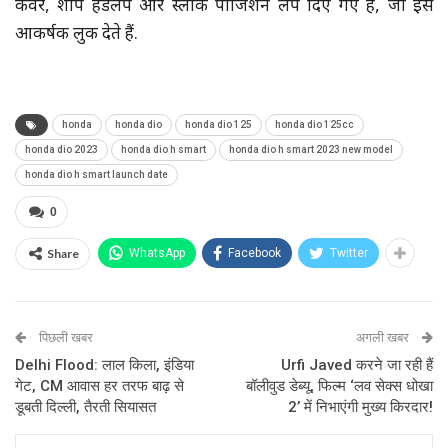
कवर, शार्प हेडलैंप और स्लीक पोजिशन लैंप दिए गए हैं, जो इसे
आकर्षक लुक देते हैं.
honda
honda dio
honda dio 125
honda dio 125cc
honda dio 2023
honda dio h smart
honda dio h smart 2023 new model
honda dio h smart launch date
0
Share
WhatsApp
Facebook
Twitter
पिछली खबर
अगली खबर
Delhi Flood: लाल किला, इंडिया
Urfi Javed करने जा रही हैं
गेट, CM आवास हर तरफ बाढ़ से
बॉलीवुड डेब्यू, फिल्म ‘लव सेक्स धोखा
डूबती दिल्ली, तैरती सियासत
2’ में निभाएंगी मुख्य किरदार!