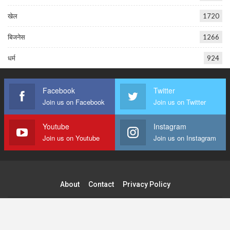
खेल
1720
बिजनेस
1266
धर्म
924
Facebook
Twitter
Join us on Facebook
Join us on Twitter
Youtube
Instagram
Join us on Youtube
Join us on Instagram
About
Contact
Privacy Policy
© 2026 - Tilak Raj Publications Pvt. Ltd. All Rights Reserved.