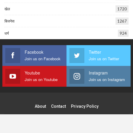
खेल
1720
बिजनेस
1267
धर्म
924
Facebook
Twitter
Join us on Facebook
Join us on Twitter
Youtube
Instagram
Join us on Youtube
Join us on Instagram
About
Contact
Privacy Policy
© 2026 - Tilak Raj Publications Pvt. Ltd. All Rights Reserved.