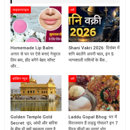
लाइफस्टाइल
धर्म
Homemade Lip Balm:
Shani Vakri 2026: दिसंबर में
अनार से घर पर ऐसे बनाएं नेचुरल
शनि बदलेंगे अपनी चाल, इन 5
लिप बाम, होंठ बनेंगे बेहद सॉफ्ट
भाग्यशाली राशियों के बैंक…
और…
ब्रेकिंग न्यूज
धर्म
Golden Temple Gold
Laddu Gopal Bhog: घर में
Secret: धूप, आंधी और बारिश
विराजमान हैं लड्डू गोपाल? इन 7
के बीच भी क्यों चमकता रहता है
प्रिय चीजों का लगाएं भोग,…