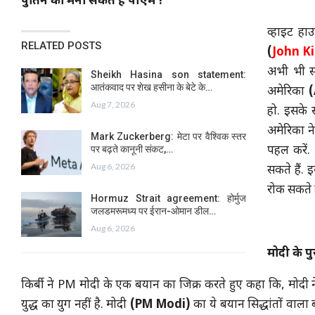
पुतिन को मना सकते हैं पीएम !
व्हाइट ह
RELATED POSTS
(
John Ki
अभी भी स
Sheikh Hasina son statement:
आतंकवाद पर शेख हसीना के बेटे के…
अमेरिका
(
Aug 7, 2026
हो. इसके 
अमेरिका ने
Mark Zuckerberg: मेटा पर वैश्विक स्तर
पर बढ़ते कानूनी संकट,…
पहल करें. 
Aug 6, 2026
सकते हैं. 
रोक सकते है
Hormuz Strait agreement: होर्मुज
जलडमरूमध्य पर ईरान-ओमान डील…
Aug 6, 2026
मोदी के प
किर्बी ने PM मोदी के एक बयान का जिक्र करते हुए कहा कि, मोदी ने र
युद्ध का युग नहीं है. मोदी
(PM Modi)
का ये बयान सिद्धांतों वाल