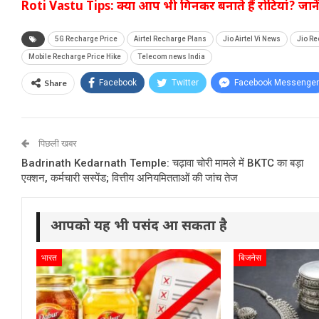
Roti Vastu Tips: क्या आप भी गिनकर बनाते हैं रोटियां? जानें वास
5G Recharge Price
Airtel Recharge Plans
Jio Airtel Vi News
Jio Re
Mobile Recharge Price Hike
Telecom news India
Share
Facebook
Twitter
Facebook Messenger
पिछली खबर
Badrinath Kedarnath Temple: चढ़ावा चोरी मामले में BKTC का बड़ा
एक्शन, कर्मचारी सस्पेंड; वित्तीय अनियमितताओं की जांच तेज
आपको यह भी पसंद आ सकता है
भारत
बिजनेस