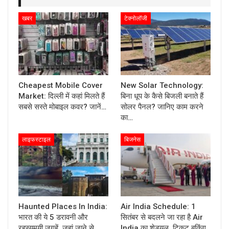
खबर
टेक्नोलॉजी
Cheapest Mobile Cover
New Solar Technology:
Market: दिल्ली में कहां मिलते हैं
बिना धूप के कैसे बिजली बनाते हैं
सबसे सस्ते मोबाइल कवर? जानें…
सोलर पैनल? जानिए काम करने
का…
लाइफस्टाइल
बिजनेस
Haunted Places In India:
Air India Schedule: 1
भारत की ये 5 डरावनी और
सितंबर से बदलने जा रहा है Air
रहस्यमयी जगहें, जहां जाने से
India का शेड्यूल, टिकट बुकिंग