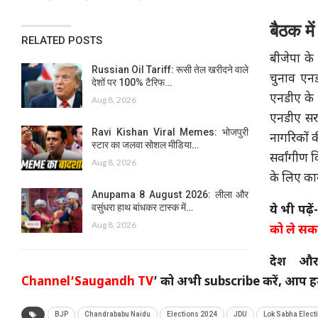
बैठक में
RELATED POSTS
बीजेपा के
Russian Oil Tariff: रूसी तेल खरीदने वाले
चुनाव एनड
देशों पर 100% टैरिफ…
एनडीए के ने
Aug 8, 2026
एनडीए सर
Ravi Kishan Viral Memes: भोजपुरी
नागरिकों क
स्टार का जलवा सोशल मीडिया…
सर्वांगीण
Aug 8, 2026
के लिए कार
Anupama 8 August 2026: लीला और
वसुंधरा हाथ बांधकर टास्क में…
ये भी पढ़ें
Aug 8, 2026
को ले सकत
देश और
Channel
‘Saugandh TV
’ को अभी subscribe करें, आप हम
BJP
Chandrababu Naidu
Elections 2024
JDU
Lok Sabha Elect