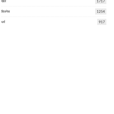
खेल
1717
बिजनेस
1254
धर्म
917