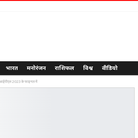
भारत
मनोरंजन
राशिफल
विश्व
वीडियो
ंची आईपीएल 2023 के फाइनल में