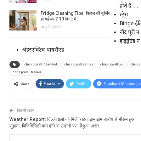
होते हैं. …
Fridge Cleaning Tips: फ्रिज की कूलिंग
स्ट्रेस
हो गई कम? 10 मिनट में…
Binge ईटि
Aug 7, 2026
नींद पूरी न
हाइड्रेटेड 
अंडरएक्टिव थायरॉएड
chris powell 7 day diet
chris powell ashley
chris powell bio
chris p
chris powell trainer
Share
Facebook
Twitter
Facebook Messenger
पिछली खबर
Weather Report: दिल्लीवालों को मिली राहत, झमाझम बारिश से मौसम हुआ
सुहाना, विजिबिलिटी कम होने से उड़ानों पर भी हुआ असर