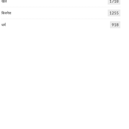
खेल
1718
बिजनेस
1255
धर्म
918