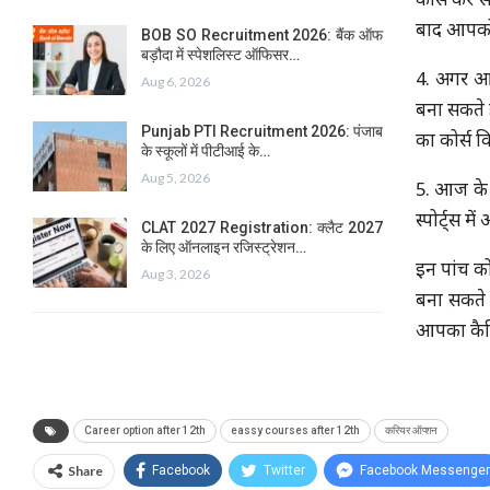
कोर्स कर सक
बाद आपको 
BOB SO Recruitment 2026: बैंक ऑफ
बड़ौदा में स्पेशलिस्ट ऑफिसर…
4. अगर आप
Aug 6, 2026
बना सकते 
Punjab PTI Recruitment 2026: पंजाब
का कोर्स 
के स्कूलों में पीटीआई के…
Aug 5, 2026
5. आज के द
स्पोर्ट्स म
CLAT 2027 Registration: क्लैट 2027
के लिए ऑनलाइन रजिस्ट्रेशन…
इन पांच क
Aug 3, 2026
बना सकते 
आपका कैरि
Career option after 12th
eassy courses after 12th
करियर ऑप्शन
Share
Facebook
Twitter
Facebook Messenger