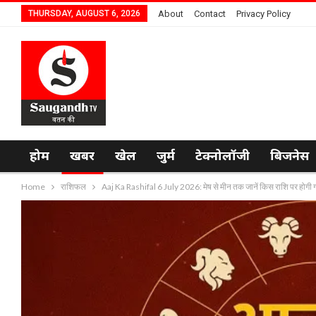
THURSDAY, AUGUST 6, 2026
About
Contact
Privacy Policy
होम
खबर
खेल
जुर्म
टेक्नोलॉजी
बिजनेस
Home
राशिफल
Aaj Ka Rashifal 6 July 2026: मेष से मीन तक जानें किस राशि पर होगी ग्