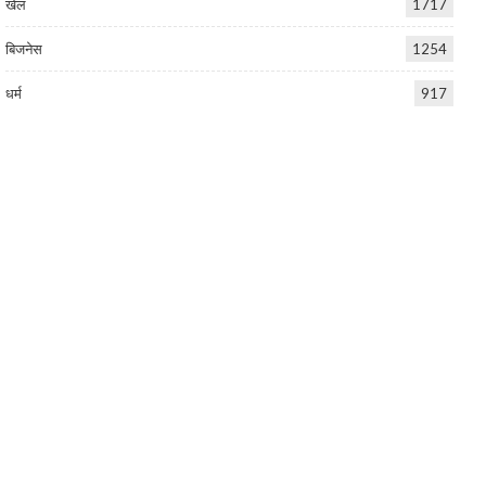
खेल
1717
बिजनेस
1254
धर्म
917