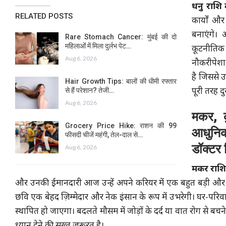
धनु राशि
RELATED POSTS
कार्यों 
बनाएंगे।
Rare Stomach Cancer: मुंबई की दो
महिलाओं में मिला दुर्लभ पेट…
कूटनीतिक 
Aug 6, 2026
नौकरीपेशा
है जिससे उ
Hair Growth Tips: बालों की धीमी रफ्तार
से हैं परेशान? तेजी…
पूरी तरह द
Aug 6, 2026
मकर, क
Grocery Price Hike: राशन की 99
आधुनिक
फीसदी चीजें महंगी, तेल-दाल से…
डॉक्टर 
Aug 6, 2026
मकर राशि
और उनकी ईमानदारी आज उन्हें अपने करियर में एक बहुत बड़ी और
छवि एक बेहद ज़िम्मेदार और नेक इंसान के रूप में उभरेगी। घर-परि
स्थापित हो जाएगा। बदलते मौसम में जोड़ों के दर्द या वात रोग से
ध्यान देने की सख़्त ज़रूरत है।