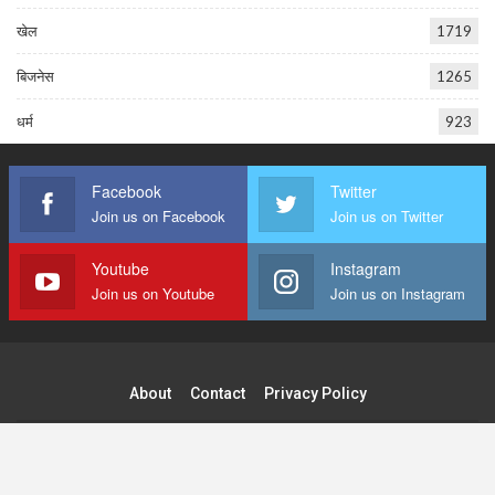
खेल
1719
बिजनेस
1265
धर्म
923
Facebook
Twitter
Join us on Facebook
Join us on Twitter
Youtube
Instagram
Join us on Youtube
Join us on Instagram
About
Contact
Privacy Policy
© 2026 - Tilak Raj Publications Pvt. Ltd. All Rights Reserved.