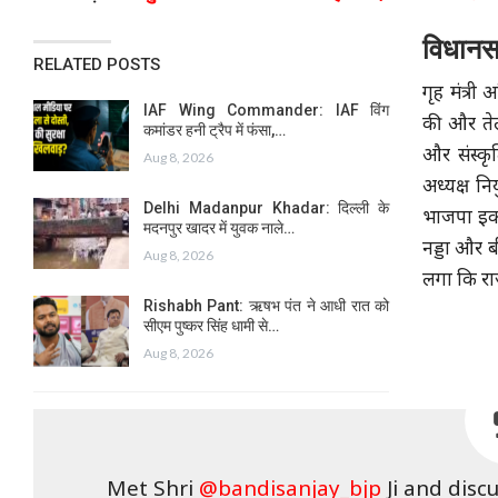
विधानस
RELATED POSTS
गृह मंत्र
IAF Wing Commander: IAF विंग
की और तेलं
कमांडर हनी ट्रैप में फंसा,…
और संस्कृ
Aug 8, 2026
अध्यक्ष नि
Delhi Madanpur Khadar: दिल्ली के
भाजपा इका
मदनपुर खादर में युवक नाले…
नड्डा और बी
Aug 8, 2026
लगा कि राज
Rishabh Pant: ऋषभ पंत ने आधी रात को
सीएम पुष्कर सिंह धामी से…
Aug 8, 2026
Met Shri
@bandisanjay_bjp
Ji and disc