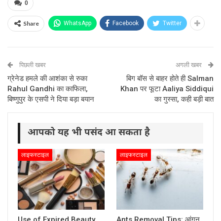
0
Share
WhatsApp
Facebook
Twitter
पिछली खबर
अगली खबर
ग्रेनेड हमले की आशंका से रुका
बिग बॉस से बाहर होते ही Salman
Rahul Gandhi का काफिला,
Khan पर फूटा Aaliya Siddiqui
बिष्णुपुर के एसपी ने दिया बड़ा बयान
का गुस्सा, कही बड़ी बात
आपको यह भी पसंद आ सकता है
लाइफस्टाइल
लाइफस्टाइल
Use of Expired Beauty
Ants Removal Tips: आंगन