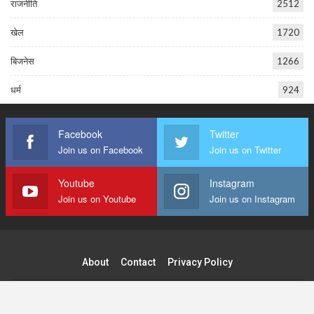
राजनीति
2512
खेल
1720
बिजनेस
1266
धर्म
924
Facebook
Twitter
Join us on Facebook
Join us on Twitter
Youtube
Instagram
Join us on Youtube
Join us on Instagram
About
Contact
Privacy Policy
© 2026 - Tilak Raj Publications Pvt. Ltd. All Rights Reserved.