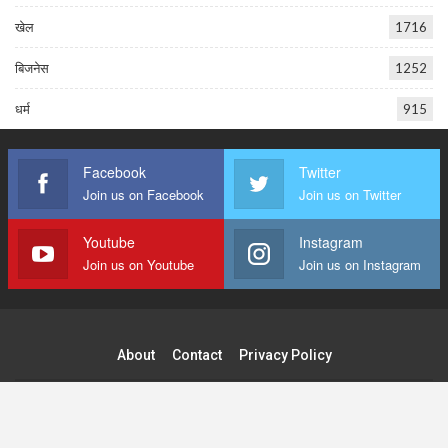
खेल
1716
बिजनेस
1252
धर्म
915
Facebook
Twitter
Join us on Facebook
Join us on Twitter
Youtube
Instagram
Join us on Youtube
Join us on Instagram
About
Contact
Privacy Policy
© 2026 - Tilak Raj Publications Pvt. Ltd. All Rights Reserved.