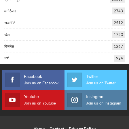
मनोरंजन
2743
राजनीति
2512
खेल
1720
बिजनेस
1267
धर्म
924
Facebook
Twitter
Join us on Facebook
Join us on Twitter
Youtube
Instagram
Join us on Youtube
Join us on Instagram
About
Contact
Privacy Policy