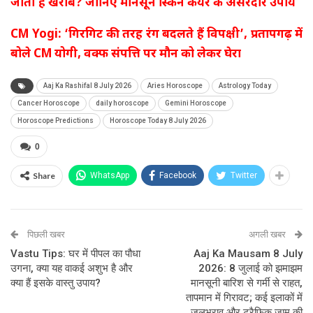
जाती है खराब? जानिए मानसून स्किन केयर के असरदार उपाय
CM Yogi: ‘गिरगिट की तरह रंग बदलते हैं विपक्षी’, प्रतापगढ़ में
बोले CM योगी, वक्फ संपत्ति पर मौन को लेकर घेरा
Aaj Ka Rashifal 8 July 2026
Aries Horoscope
Astrology Today
Cancer Horoscope
daily horoscope
Gemini Horoscope
Horoscope Predictions
Horoscope Today 8 July 2026
0
Share
WhatsApp
Facebook
Twitter
पिछली खबर
अगली खबर
Vastu Tips: घर में पीपल का पौधा
Aaj Ka Mausam 8 July
उगना, क्या यह वाकई अशुभ है और
2026: 8 जुलाई को झमाझम
क्या हैं इसके वास्तु उपाय?
मानसूनी बारिश से गर्मी से राहत,
तापमान में गिरावट; कई इलाकों में
जलभराव और ट्रैफिक जाम की