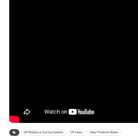
UP Madarsa Survey Update
UP news
Uttar Pradesh News