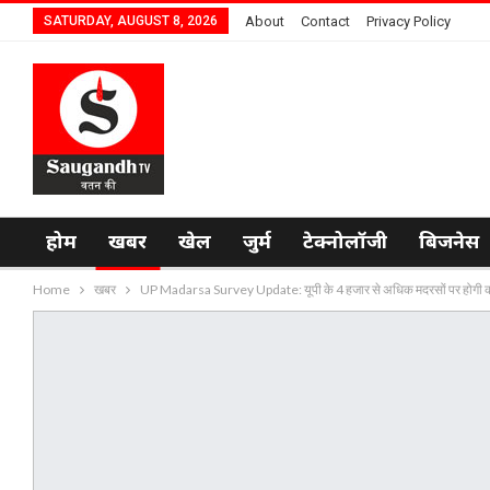
SATURDAY, AUGUST 8, 2026
About
Contact
Privacy Policy
होम
खबर
खेल
जुर्म
टेक्नोलॉजी
बिजनेस
Home
खबर
UP Madarsa Survey Update: यूपी के 4 हजार से अधिक मदरसों पर होगी का