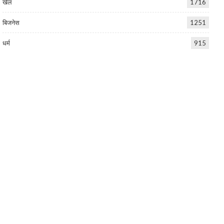
खेल
1716
बिजनेस
1251
धर्म
915