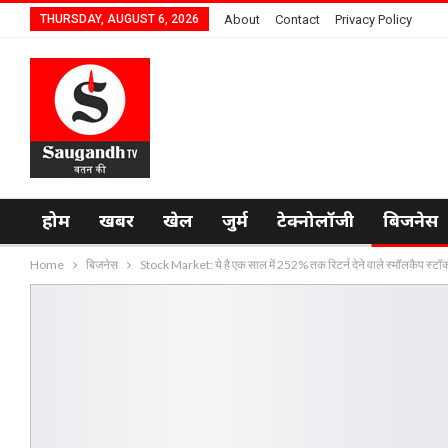
THURSDAY, AUGUST 6, 2026
About
Contact
Privacy Policy
होम
खबर
खेल
जुर्म
टेक्नोलॉजी
बिजनेस
Home
बिजनेस
Stock Market: ये है एक साल में 252% तक रिटर्न देने वाले स्मॉलकैप स्टॉक्स