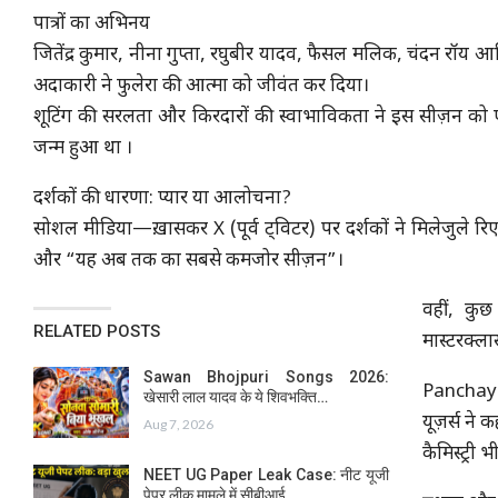
पात्रों का अभिनय
जितेंद्र कुमार, नीना गुप्ता, रघुबीर यादव, फैसल मलिक, चंदन 
अदाकारी ने फुलेरा की आत्मा को जीवंत कर दिया।
शूटिंग की सरलता और किरदारों की स्वाभाविकता ने इस सीज़न को 
जन्म हुआ था ।
दर्शकों की धारणा: प्यार या आलोचना?
सोशल मीडिया—ख़ासकर X (पूर्व ट्विटर) पर दर्शकों ने मिलेजुले 
और “यह अब तक का सबसे कमजोर सीज़न”।
वहीं, कुछ
RELATED POSTS
मास्टरक्लास
Sawan Bhojpuri Songs 2026:
Panchayat
खेसारी लाल यादव के ये शिवभक्ति…
यूज़र्स न
Aug 7, 2026
कैमिस्ट्री भ
NEET UG Paper Leak Case: नीट यूजी
पेपर लीक मामले में सीबीआई…