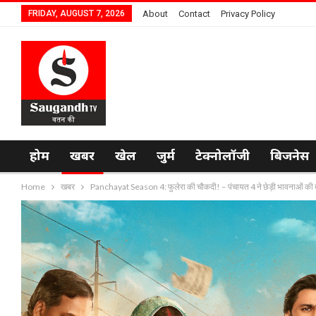
FRIDAY, AUGUST 7, 2026
About
Contact
Privacy Policy
होम
खबर
खेल
जुर्म
टेक्नोलॉजी
बिजनेस
Home
खबर
Panchayat Season 4: फुलेरा की चौकदी! – पंचायत 4 ने छेड़ी भावनाओं क