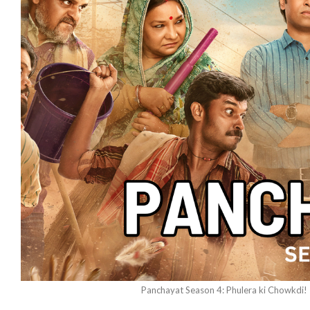
Panchayat Season 4: Phulera ki Chowkdi! 