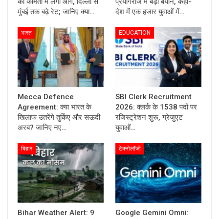
की कीमतों में लगी आग, दिल्ली से
प्रयागराज में बड़ा बयान, कहा-
मुंबई तक बढ़े रेट; जानिए क्या…
देश में एक हजार युवाओं में…
भारत
EDUCATION
Mecca Defence
SBI Clerk Recruitment
Agreement: क्या भारत के
2026: क्लर्क के 1538 पदों पर
खिलाफ उतरेंगे तुर्किए और सऊदी
रजिस्ट्रेशन शुरू, ग्रेजुएट
अरब? जानिए नए…
युवाओं…
बिहार
टेक्नोलॉजी
Bihar Weather Alert: 9
Google Gemini Omni: