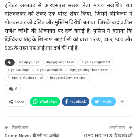
ट्विटर अकाउंट से आरएसएस सरसंघ नेता माधव सदाशिव राव
गोलवलकर को लेकर एक पोस्ट शेयर किया, जिसमें दिग्विजय ने
गोलवलकर को दलित और मुस्लिम विरोधी बताया. जिसके बाद वकील
राजेश जोशी की शिकायत पर दर्ज कराई है. पुलिस ने बताया कि
दिग्विजय सिंह के खिलाफ आईपीसी की धारा 153ए, 469, 500 और
505 के तहत एफआईआर दर्ज की गई है.
digvijay singh
digvijay singh news
digvijay singh tweet
digvijaya singh
digvijaya singh fir
digvijaya singh latest news
fir against digvijay singh
fir against digvijaya singh
0
Share
WhatsApp
Facebook
Twitter
पिछली खबर
अगली खबर
Crime News: दिल्ली न्यू अशोक
OYO HOTELS: विश्वकप की