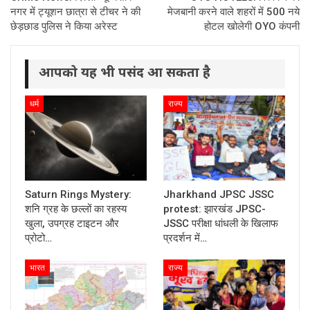
नगर में ट्यूशन छात्रा से टीचर ने की
मेजबानी करने वाले शहरों में 500 नये
छेड़छाड पुलिस ने किया अरेस्ट
होटल खोलेगी OYO कंपनी
आपको यह भी पसंद आ सकता है
धर्म
राज्य
Saturn Rings Mystery:
Jharkhand JPSC JSSC
शनि ग्रह के छल्लों का रहस्य
protest: झारखंड JPSC-
खुला, उपग्रह टाइटन और
JSSC परीक्षा धांधली के खिलाफ
प्रोटो…
प्रदर्शन में…
भारत
राज्य