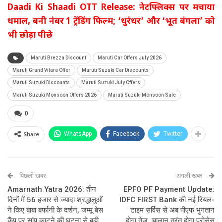
Daadi Ki Shaadi OTT Release: नेटफ्लिक्स पर मचाया
धमाल, बनी नंबर 1 ट्रेंडिंग फिल्म; ‘धुरंधर’ और ‘भूत बंगला’ को
भी छोड़ा पीछे
Maruti Brezza Discount
Maruti Car Offers July 2026
Maruti Grand Vitara Offer
Maruti Suzuki Car Discounts
Maruti Suzuki Discounts
Maruti Suzuki July Offers
Maruti Suzuki Monsoon Offers 2026
Maruti Suzuki Monsoon Sale
0
Share
WhatsApp
Facebook
Twitter
पिछली खबर
अगली खबर
Amarnath Yatra 2026: तीन
EPFO PF Payment Update:
दिनों में 56 हजार से ज्यादा श्रद्धालुओं
IDFC FIRST Bank की नई रियल-
ने किए बाबा बर्फानी के दर्शन, जम्मू बेस
टाइम सर्विस से अब पीएफ भुगतान
कैंप पर सांप काटने की घटना से बढ़ी
होगा तेज, चालान तुरंत होगा प्रोसेस